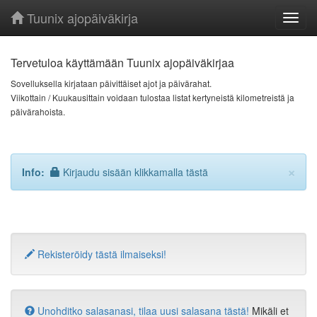
Tuunix ajopäiväkirja
Toggl
navig
Tervetuloa käyttämään Tuunix ajopäiväkirjaa
Sovelluksella kirjataan päivittäiset ajot ja päivärahat.
Viikottain / Kuukausittain voidaan tulostaa listat kertyneistä kilometreistä ja
päivärahoista.
×
Info:
Kirjaudu sisään klikkamalla tästä
Rekisteröidy tästä ilmaiseksi!
Unohditko salasanasi, tilaa uusi salasana tästä!
Mikäli et